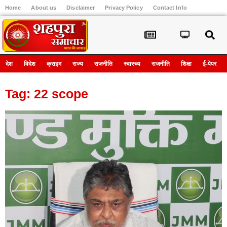
Home
About us
Disclaimer
Privacy Policy
Contact Info
Register
देश
विदेश
क्राइम
राज्य
राजनीति
स्वास्थ्य
राजनीति
शिक्षा
ई-पेपर
Tag: 22 scope