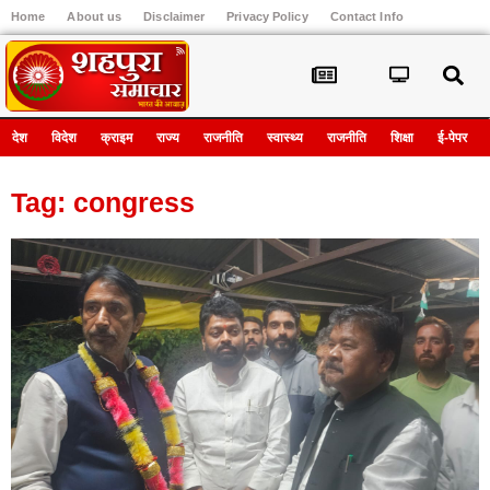
Home
About us
Disclaimer
Privacy Policy
Contact Info
Register
देश
विदेश
क्राइम
राज्य
राजनीति
स्वास्थ्य
राजनीति
शिक्षा
ई-पेपर
Tag: congress