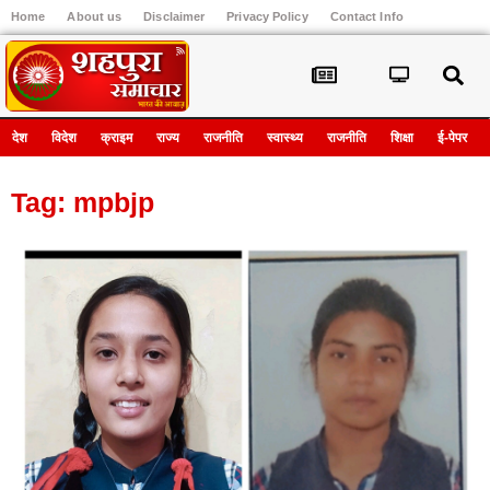
Home
About us
Disclaimer
Privacy Policy
Contact Info
Register
देश
विदेश
क्राइम
राज्य
राजनीति
स्वास्थ्य
राजनीति
शिक्षा
ई-पेपर
Tag: mpbjp