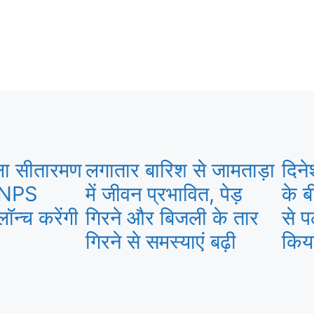
्मला सीतारमण
लगातार बारिश से जामताड़ा
दिने
ो NPS
में जीवन प्रभावित, पेड़
के ब
लॉन्च करेंगी
गिरने और बिजली के तार
से प
गिरने से समस्याएं बढ़ी
किय