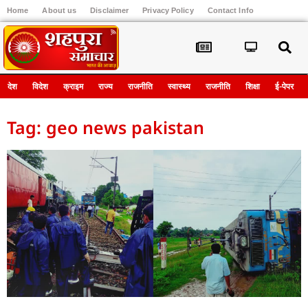
Home
About us
Disclaimer
Privacy Policy
Contact Info
Register
देश
विदेश
क्राइम
राज्य
राजनीति
स्वास्थ्य
राजनीति
शिक्षा
ई-पेपर
Tag: geo news pakistan