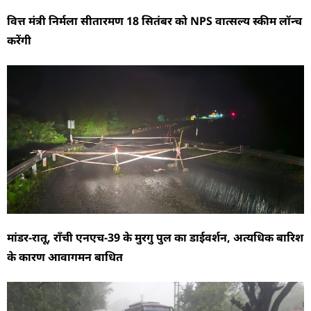
वित्त मंत्री निर्मला सीतारमण 18 सितंबर को NPS वात्सल्य स्कीम लॉन्च
करेंगी
मांडर-रातू, राँची एनएच-39 के मुरगु पुल का डाईवर्शन, अत्यधिक बारिश
के कारण आवागमन बाधित