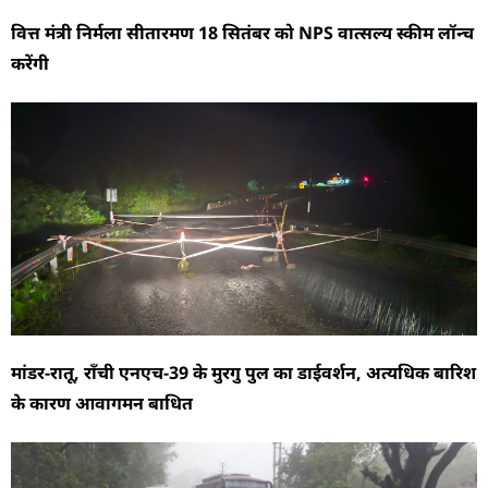
वित्त मंत्री निर्मला सीतारमण 18 सितंबर को NPS वात्सल्य स्कीम लॉन्च
करेंगी
मांडर-रातू, राँची एनएच-39 के मुरगु पुल का डाईवर्शन, अत्यधिक बारिश
के कारण आवागमन बाधित