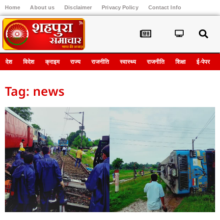
Home
About us
Disclaimer
Privacy Policy
Contact Info
Register
देश
विदेश
क्राइम
राज्य
राजनीति
स्वास्थ्य
राजनीति
शिक्षा
ई-पेपर
Tag: news