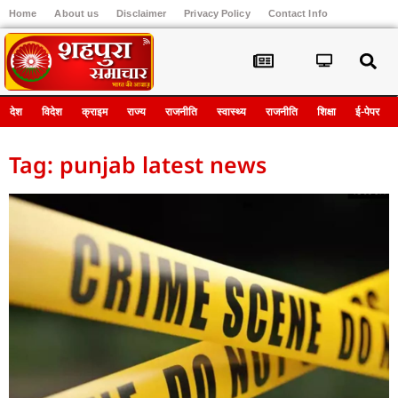
Home
About us
Disclaimer
Privacy Policy
Contact Info
Register
देश
विदेश
क्राइम
राज्य
राजनीति
स्वास्थ्य
राजनीति
शिक्षा
ई-पेपर
Tag: punjab latest news