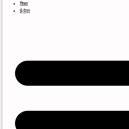
शिक्षा
ई-पेपर