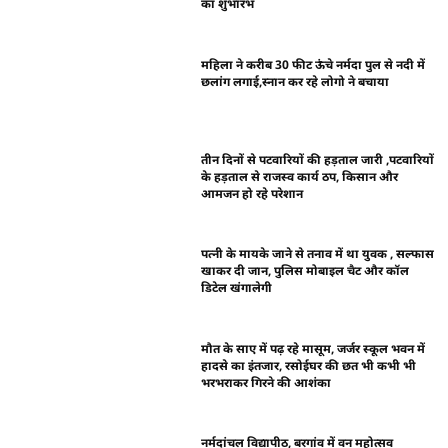
का शुभारंभ
महिला ने करीब 30 फीट ऊंचे नर्मदा पुल से नदी में
छलांग लगाई,स्नान कर रहे लोगो ने बचाया
तीन दिनों से पटवारियों की हड़ताल जारी ,पटवारियों
के हड़ताल से राजस्व कार्य ठप, किसान और
आमजन हो रहे परेशान
पत्नी के मायके जाने से तनाव में था युवक , सल्फास
खाकर दी जान, पुलिस मोबाइल चैट और कॉल
डिटेल खंगालेगी
मौत के साए में पढ़ रहे मासूम, जर्जर स्कूल भवन में
हादसे का इंतजार, रसोईघर की छत भी कभी भी
भरभराकर गिरने की आशंका
नर्मदांचल विद्यापीठ, बरगांव में वन महोत्सव