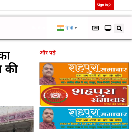
Sign in
हिन्दी
Edition
▼
 का
और पढ़ें
य की