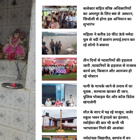
कलेक्टर सहित वरिष्ठ अधिकारियों
का अमरपुर के लिए बस से प्रस्थान,
सिधौली से होगा इस अभियान का
शुभारंभ
महिला ने करीब 30 फीट ऊंचे नर्मदा
पुल से नदी में छलांग लगाई,स्नान कर
रहे लोगो ने बचाया
तीन दिनों से पटवारियों की हड़ताल
जारी ,पटवारियों के हड़ताल से राजस्व
कार्य ठप, किसान और आमजन हो
रहे परेशान
पत्नी के मायके जाने से तनाव में था
युवक , सल्फास खाकर दी जान,
पुलिस मोबाइल चैट और कॉल डिटेल
खंगालेगी
मौत के साए में पढ़ रहे मासूम, जर्जर
स्कूल भवन में हादसे का इंतजार,
रसोईघर की छत भी कभी भी
भरभराकर गिरने की आशंका
नर्मदांचल विद्यापीठ, बरगांव में वन