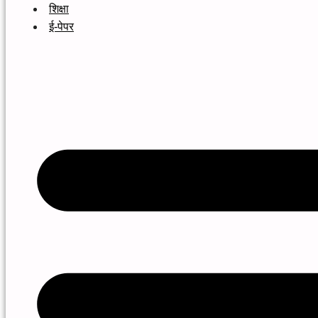
शिक्षा
ई-पेपर