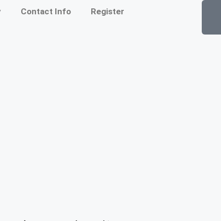
y
Contact Info
Register