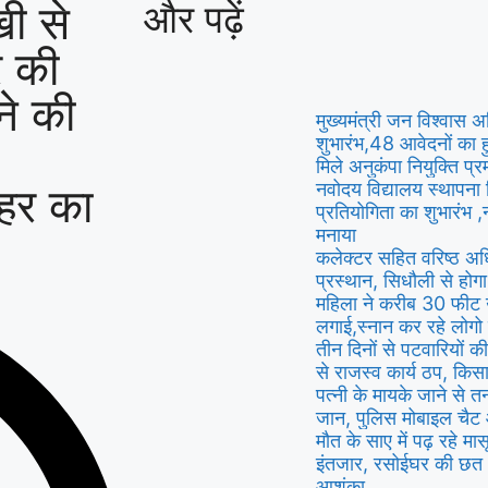
ी से
और पढ़ें
र की
े की
मुख्यमंत्री जन विश्वास
शुभारंभ,48 आवेदनों का 
मिले अनुकंपा नियुक्ति प्
नहर का
नवोदय विद्यालय स्थापना
प्रतियोगिता का शुभारंभ 
मनाया
कलेक्टर सहित वरिष्ठ अध
प्रस्थान, सिधौली से होग
महिला ने करीब 30 फीट ऊंच
लगाई,स्नान कर रहे लोगो 
तीन दिनों से पटवारियों क
से राजस्व कार्य ठप, क
पत्नी के मायके जाने से 
जान, पुलिस मोबाइल चैट
मौत के साए में पढ़ रहे मा
इंतजार, रसोईघर की छत 
आशंका