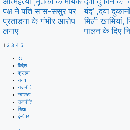
आत्महत्या ,मृतका के मायके
दवा दुकान को 
पक्ष ने पति सास-ससुर पर
बंद’ ,दवा दुकानो
प्रताड़ना के गंभीर आरोप
मिली खामियां, न
लगाए
पालन के दिए निर
1
2
3
4
5
देश
विदेश
क्राइम
राज्य
राजनीति
स्वास्थ्य
राजनीति
शिक्षा
ई-पेपर