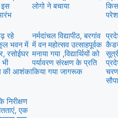
ा इस
लोगो ने बचाया
किस
ारंभ
परेश
ढ़ रहे
नर्मदांचल विद्यापीठ, बरगांव
प्रद
कूल भवन में
में वन महोत्सव उत्साहपूर्वक
कैडर
ार, रसोईघर
मनाया गया ,विद्यार्थियों को
सूत्
 भी
पर्यावरण संरक्षण के प्रति
प्रद
े की आशंका
किया गया जागरूक
चरणब
सौपा
के निरीक्षण
ितताएं, एक