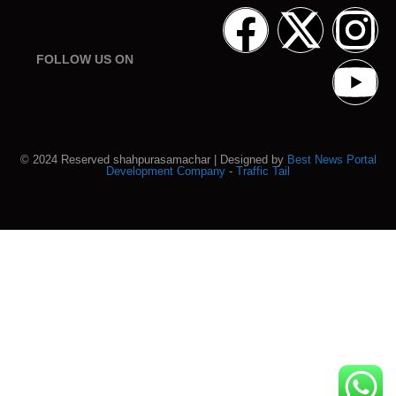
FOLLOW US ON
© 2024 Reserved shahpurasamachar | Designed by
Best News Portal
Development Company
-
Traffic Tail