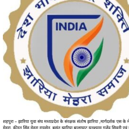
शहपुरा – झारिया युवा संघ मध्यप्रदेश के संरक्षक संतोष झारिया ,मार्गदर्शक एस के म
मेहरा, कीरत सिंह मेहरा रायसेन, बसंत झारिया बालाघाट,घनश्याम गजेंद्र सिवनी एवं स