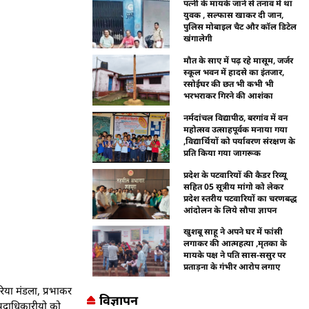
पत्नी के मायके जाने से तनाव में था
युवक , सल्फास खाकर दी जान,
पुलिस मोबाइल चैट और कॉल डिटेल
खंगालेगी
मौत के साए में पढ़ रहे मासूम, जर्जर
स्कूल भवन में हादसे का इंतजार,
रसोईघर की छत भी कभी भी
भरभराकर गिरने की आशंका
नर्मदांचल विद्यापीठ, बरगांव में वन
महोत्सव उत्साहपूर्वक मनाया गया
,विद्यार्थियों को पर्यावरण संरक्षण के
प्रति किया गया जागरूक
प्रदेश के पटवारियों की कैडर रिव्यू
सहित 05 सूत्रीय मांगो को लेकर
प्रदेश स्तरीय पटवारियों का चरणबद्ध
आंदोलन के लिये सौपा ज्ञापन
खुशबू साहू ने अपने घर में फांसी
लगाकर की आत्महत्या ,मृतका के
मायके पक्ष ने पति सास-ससुर पर
प्रताड़ना के गंभीर आरोप लगाए
रिया मंडला, प्रभाकर
विज्ञापन
य पदाधिकारीयो को