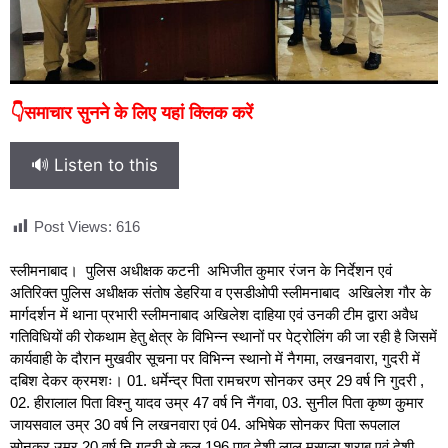
👇समाचार सुनने के लिए यहां क्लिक करें
🔊 Listen to this
Post Views:
616
स्लीमनाबाद। पुलिस अधीक्षक कटनी अभिजीत कुमार रंजन के निर्देशन एवं
अतिरिक्त पुलिस अधीक्षक संतोष डेहरिया व एसडीओपी स्लीमनाबाद अखिलेश गौर के
मार्गदर्शन में थाना प्रभारी स्लीमनाबाद अखिलेश दाहिया एवं उनकी टीम द्वारा अवैध
गतिविधियों की रोकथाम हेतु क्षेत्र के विभिन्न स्थानों पर पेट्रोलिंग की जा रही है जिसमें
कार्यवाही के दौरान मुखवीर सूचना पर विभिन्‍न स्‍थानो में नैगमा, लखनवारा, गुदरी में
दबिश देकर क्रमशः। 01. धर्मेन्‍द्र पिता रामचरण सोनकर उम्र 29 वर्ष नि गुदरी ,
02. हीरालाल पिता विश्‍नु यादव उम्र 47 वर्ष नि नैंगवा, 03. सुनील पिता कृष्‍ण कुमार
जायसवाल उम्र 30 वर्ष नि लखनवारा एवं 04. अभिषेक सोनकर पिता रूपलाल
सोनकर उम्र 20 वर्ष नि गुदरी से कुल 196 पाव देशी लाल मसाला शऱाब एवं देशी