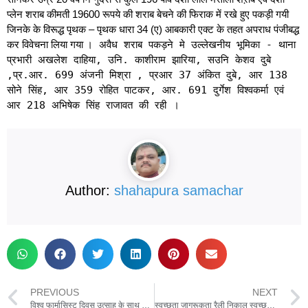
प्‍लेन शराब कीमती 19600 रूपये की शराब बेचने की फिराक में रखे हुए पकड़ी गयी
जिनके के विरूद्ध पृथक – पृथक धारा 34 (ए) आबकारी एक्ट के तहत अपराध पंजीबद्ध
कर विवेचना लिया गया ।
अवैध शराब पकड़ने मे उल्लेखनीय भूमिका - थाना
प्रभारी अखलेश दाहिया, उनि. काशीराम झारिया, सउनि केशव दुबे
,प्र.आर. 699 अंजनी मिश्रा , प्रआर 37 अंकित दुबे, आर 138
सोने सिंह, आर 359 रोहित पाटकर, आर. 691 दुर्गेश विश्‍वकर्मा एवं
आर 218 अभिषे‍क सिंह राजावत की रही ।
Author:
shahapura samachar
PREVIOUS
NEXT
विश्व फार्मासिस्ट दिवस उत्साह के साथ मनाया गया
स्वच्छता जागरूकता रैली निकाल स्वच्छता संबंधी नारे लगाए गए