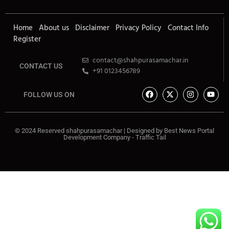
Home
About us
Disclaimer
Privacy Policy
Contact Info
Register
contact@shahpurasamachar.in
CONTACT US
+91 0123456789
FOLLOW US ON
© 2024 Reserved shahpurasamachar | Designed by
Best News Portal
Development Company
-
Traffic Tail