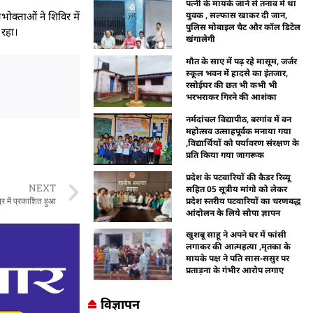
पत्नी के मायके जाने से तनाव में था
क्ताओं ने शिविर में
युवक , सल्फास खाकर दी जान,
पुलिस मोबाइल चैट और कॉल डिटेल
 रहा।
खंगालेगी
मौत के साए में पढ़ रहे मासूम, जर्जर
स्कूल भवन में हादसे का इंतजार,
रसोईघर की छत भी कभी भी
भरभराकर गिरने की आशंका
नर्मदांचल विद्यापीठ, बरगांव में वन
महोत्सव उत्साहपूर्वक मनाया गया
,विद्यार्थियों को पर्यावरण संरक्षण के
प्रति किया गया जागरूक
प्रदेश के पटवारियों की कैडर रिव्यू
NEXT
सहित 05 सूत्रीय मांगो को लेकर
प्रदेश स्तरीय पटवारियों का चरणबद्ध
्र में प्रकाशित हुआ
आंदोलन के लिये सौपा ज्ञापन
खुशबू साहू ने अपने घर में फांसी
लगाकर की आत्महत्या ,मृतका के
मायके पक्ष ने पति सास-ससुर पर
प्रताड़ना के गंभीर आरोप लगाए
विज्ञापन