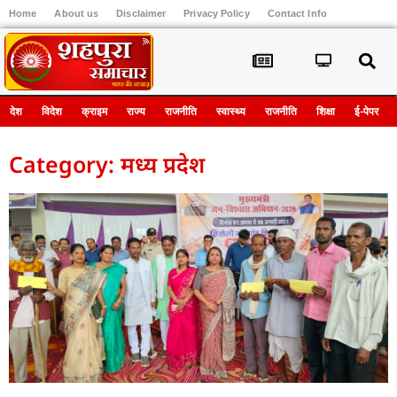
Home
About us
Disclaimer
Privacy Policy
Contact Info
Register
देश
विदेश
क्राइम
राज्य
राजनीति
स्वास्थ्य
राजनीति
शिक्षा
ई-पेपर
Category: मध्य प्रदेश