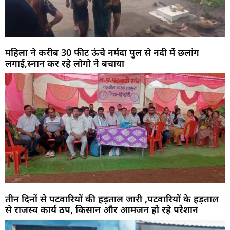
महिला ने करीब 30 फीट ऊंचे नर्मदा पुल से नदी में छलांग
लगाई,स्नान कर रहे लोगो ने बचाया
तीन दिनों से पटवारियों की हड़ताल जारी ,पटवारियों के हड़ताल
से राजस्व कार्य ठप, किसान और आमजन हो रहे परेशान