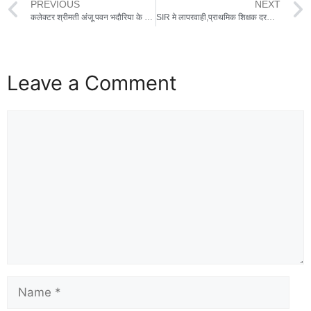
PREVIOUS
NEXT
कलेक्टर श्रीमती अंजू पवन भदौरिया के नेतृत्व में की जा रही जिले के विद्यालयों, छात्रावासों व आंगनवाड़ी केंद्रों की सतत निगरानी
SIR मे लापरवाही,प्राथमिक शिक्षक दरबारी सिंह परस्ते निलंबित
Leave a Comment