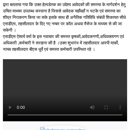
द्वारा बतलाया गया कि उक्त हेल्पडेस्क का उद्देश्य आवेदकों की समस्या के मार्गदर्शन हेतु
उचित माध्यम उपलब्ध करवाना है जिससे आवेदक यहाँवहाँ न भटके एवं समस्या का
शीघ्र निराकरण किया जा सके इसके साथ ही अनैतिक गतिविधि संबंधी शिकायत सीधे
एसडीएम, तहसीलदार के दिए गए नम्बर पर कॉल अथवा मैसेज के माध्यम से की जा
सकेगी ।
एसडीएम ऐश्वर्य वर्मा के इस नवाचार की समस्त कृषकों,आवेदकगणों,अधिवक्तागण एवं
अधिकारी ,कर्मचारी ने सराहना की है ।उक्त शुभारंभ में तहसीलदार आरपी मार्को,
नायब तहसीलदार बीएस धुर्वे एवं समस्त कर्मचारी उपस्थित रहे ।