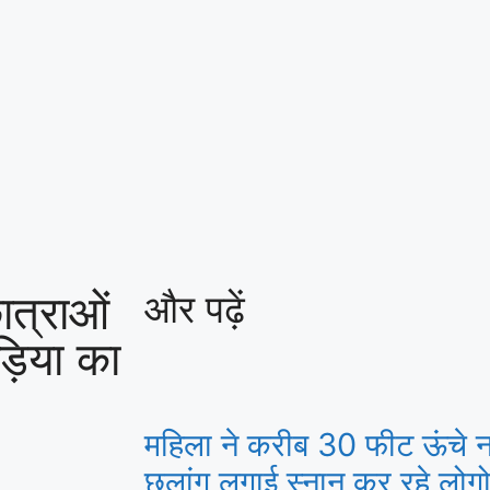
ात्राओं
और पढ़ें
ड़िया का
महिला ने करीब 30 फीट ऊंचे नर्म
छलांग लगाई,स्नान कर रहे लोगो