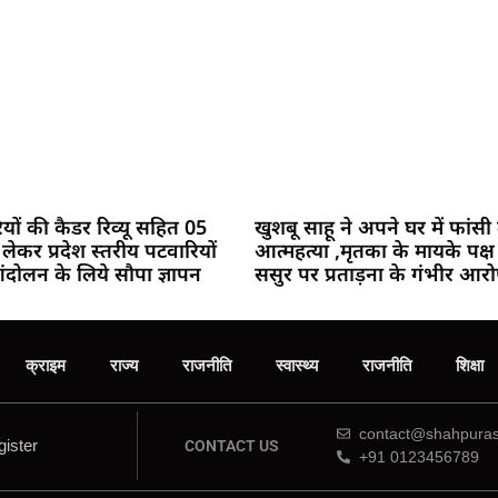
ियों की कैडर रिव्यू सहित 05
खुशबू साहू ने अपने घर में फां
ो लेकर प्रदेश स्तरीय पटवारियों
आत्महत्या ,मृतका के मायके पक्ष
दोलन के लिये सौपा ज्ञापन
ससुर पर प्रताड़ना के गंभीर आ
क्राइम
राज्य
राजनीति
स्वास्थ्य
राजनीति
शिक्षा
contact@shahpuras
ister
CONTACT US
+91 0123456789