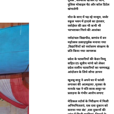
युवक , सल्फास खाकर दी जान,
पुलिस मोबाइल चैट और कॉल डिटेल
खंगालेगी
मौत के साए में पढ़ रहे मासूम, जर्जर
स्कूल भवन में हादसे का इंतजार,
रसोईघर की छत भी कभी भी
भरभराकर गिरने की आशंका
नर्मदांचल विद्यापीठ, बरगांव में वन
महोत्सव उत्साहपूर्वक मनाया गया
,विद्यार्थियों को पर्यावरण संरक्षण के
प्रति किया गया जागरूक
प्रदेश के पटवारियों की कैडर रिव्यू
सहित 05 सूत्रीय मांगो को लेकर
प्रदेश स्तरीय पटवारियों का चरणबद्ध
आंदोलन के लिये सौपा ज्ञापन
खुशबू साहू ने अपने घर में फांसी
लगाकर की आत्महत्या ,मृतका के
मायके पक्ष ने पति सास-ससुर पर
प्रताड़ना के गंभीर आरोप लगाए
मेडिकल स्टोर्स के निरीक्षण में मिली
अनियमितताएं, एक दवा दुकान को
कराया गया बंद’ ,दवा दुकानों की