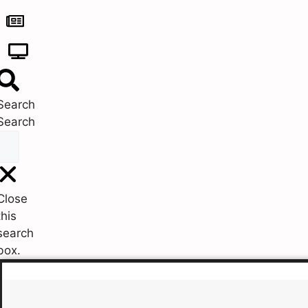
Search
Search
Close
this
search
box.