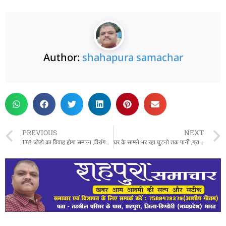
Author:
shahapura samachar
PREVIOUS
NEXT
178 जोड़ो का विवाह होगा सम्पन्न ,वीरांगना रानी दुर्गावती स्टेडियम शहपुरा में तैयारी हुई पूर्ण ,बारात आजीवका भवन से निकाली जावेगी
घर के सामने भर रहा घुटनो तक पानी ,ग्राम पंचायत सचिव सुनने को तैयार नहीं,मामला शहपुरा जनपद के ग्राम पंचायत बरगांव का