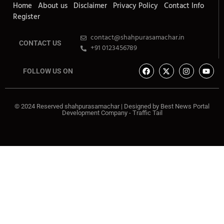
Home
About us
Disclaimer
Privacy Policy
Contact Info
Register
contact@shahpurasamachar.in
CONTACT US
+91 0123456789
FOLLOW US ON
© 2024 Reserved shahpurasamachar | Designed by
Best News Portal
Development Company
-
Traffic Tail