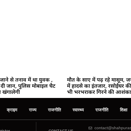
जाने से तनाव में था युवक ,
मौत के साए में पढ़ रहे मासूम, 
दी जान, पुलिस मोबाइल चैट
में हादसे का इंतजार, रसोईघर 
 खंगालेगी
भी भरभराकर गिरने की आशंका
क्राइम
राज्य
राजनीति
स्वास्थ्य
राजनीति
शिक्षा
contact@shahpuras
ister