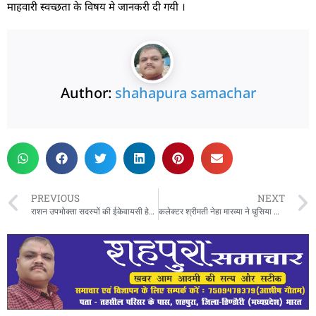
माहवारी स्वच्छता के विषय मे जानकरी दी गयी ।
Author:
shahapura samachar
PREVIOUS
NEXT
राशन उपभोक्ता सदस्यों की ईकेवायसी हेतु समयावधि 30 मई तक
कलेक्टर श्रीमती नेहा मारव्या ने घुसिया माल में प्रस्तावित राघवपुर बहुउद्देशीय परियोजना का स्थल निरीक्षण किया