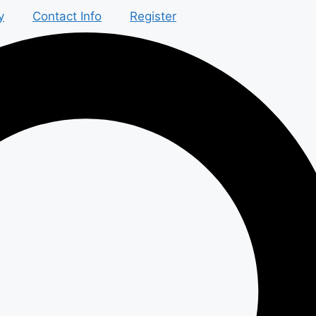
y
Contact Info
Register