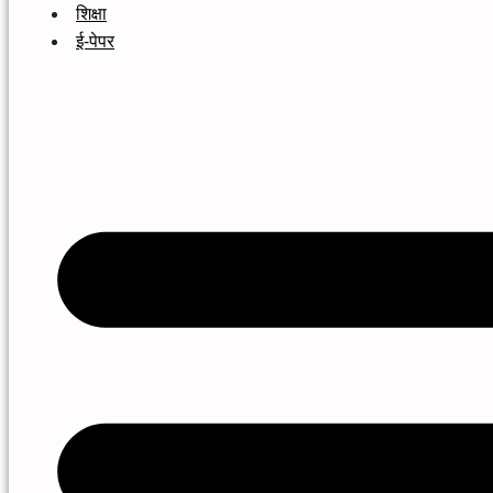
शिक्षा
ई-पेपर