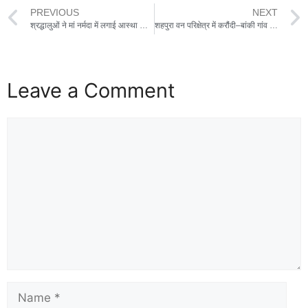
PREVIOUS
NEXT
श्रद्धालुओं ने मां नर्मदा में लगाई आस्था की डुबकी, तीन दिन तक चलेगा मेला,मां नर्मदा संगम घाट मालपुर व कुटरई में मकर संक्रांति पर ऐतिहासिक मेले का आयोजन
शहपुरा वन परिक्षेत्र में करौंदी–बांकी गांव के आसपास बाघ की चहलकदमी,ग्रामीणों की नींद उडी,सर्चिंग जारी
Leave a Comment