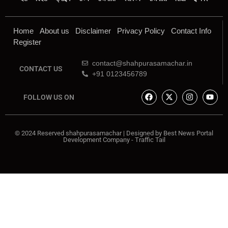
Home
About us
Disclaimer
Privacy Policy
Contact Info
Register
contact@shahpurasamachar.in
CONTACT US
+91 0123456789
FOLLOW US ON
© 2024 Reserved shahpurasamachar | Designed by
Best News Portal
Development Company
-
Traffic Tail