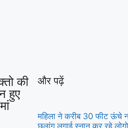
क्तो की
और पढ़ें
न हुए
मां
महिला ने करीब 30 फीट ऊंचे नर्म
छलांग लगाई,स्नान कर रहे लोगो