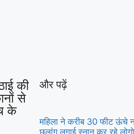
िठाई की
और पढ़ें
नों से
च के
महिला ने करीब 30 फीट ऊंचे नर्म
छलांग लगाई,स्नान कर रहे लोगो