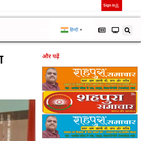
Sign in
हिन्दी
Edition
▼
ा
और पढ़ें