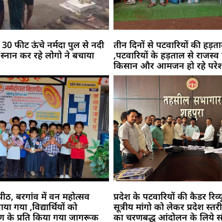
30 फीट ऊंचे नर्मदा पुल से नदी
तीन दिनों से पटवारियों की हड़त
,स्नान कर रहे लोगो ने बचाया
,पटवारियों के हड़ताल से राजस्व 
किसान और आमजन हो रहे परे
ापीठ, बरगांव में वन महोत्सव
प्रदेश के पटवारियों की कैडर रिव
या गया ,विद्यार्थियों को
सूत्रीय मांगो को लेकर प्रदेश स्त
षण के प्रति किया गया जागरूक
का चरणबद्ध आंदोलन के लिये सौ