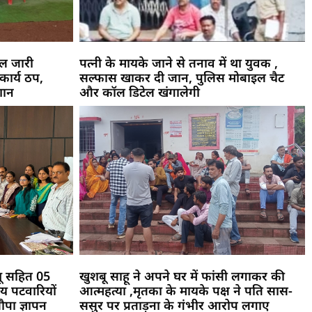
ाल जारी
पत्नी के मायके जाने से तनाव में था युवक ,
कार्य ठप,
सल्फास खाकर दी जान, पुलिस मोबाइल चैट
शान
और कॉल डिटेल खंगालेगी
्यू सहित 05
खुशबू साहू ने अपने घर में फांसी लगाकर की
रीय पटवारियों
आत्महत्या ,मृतका के मायके पक्ष ने पति सास-
पा ज्ञापन
ससुर पर प्रताड़ना के गंभीर आरोप लगाए