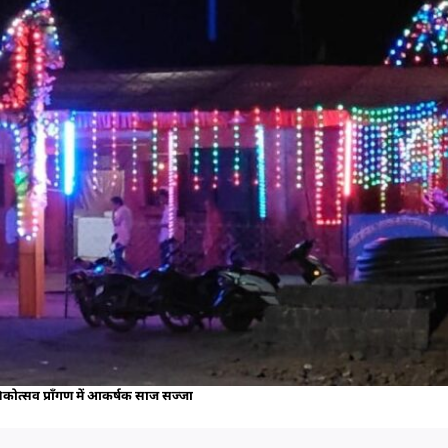
िकोत्सव प्राँगण में आकर्षक साज सज्जा