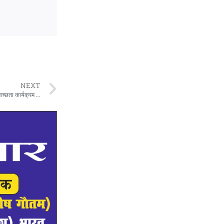
NEXT
मैया अभियान के तहत ईमली कुटि घाट की की गई सफाई -प्रत्येक रविवार ” मैया अभियान ” स्वच्छता कार्यक्रम के तहत मां नर्मदा के घाटों की सफाई की जाती है।” मैया अभियान ” स्वछता कार्यक्रम लगभग दो वर्षों से सतत जारी है