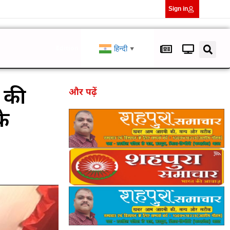
Sign in
हिन्दी
Edition
▼
ी की
और पढ़ें
के