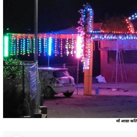
माँ आद्या कल