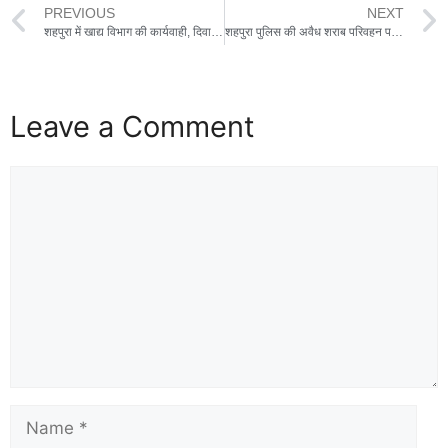
PREVIOUS
NEXT
शहपुरा में खाद्य विभाग की कार्यवाही, दिवाली से पहले मिठाई दुकानों का निरीक्षण
शहपुरा पुलिस की अवैध शराब परिवहन पर बड़ी कार्रवाई,मारुति सुजुकी सेलेरियो कार से हो रहा था शराब परिवहन — 88 लीटर अंग्रेजी शराब बरामद, कीमत लगभग 67 हजार रुपए,दो आरोपी गिरफ्तार, वाहन जब्त
Leave a Comment