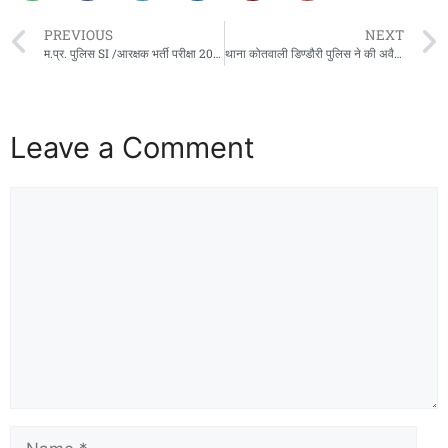
PREVIOUS
NEXT
म.प्र. पुलिस SI /आरक्षक भर्ती परीक्षा 2025 की तैयारी हेतु एक दिवसीय विशेष कार्यशाला सम्पन्न
थाना कोतवाली डिण्‍डौरी पुलिस ने की अवैध शराब की कार्रवाई, एक आरोपी की गिरफ्तारी के साथ शराब और ऑटो वाहन जप्त
Leave a Comment