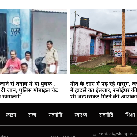
जाने से तनाव में था युवक ,
मौत के साए में पढ़ रहे मासूम, 
दी जान, पुलिस मोबाइल चैट
में हादसे का इंतजार, रसोईघर 
 खंगालेगी
भी भरभराकर गिरने की आशंका
क्राइम
राज्य
राजनीति
स्वास्थ्य
राजनीति
शिक्षा
contact@shahpuras