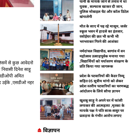
पत्नी के मायके जाने से तनाव में था
युवक , सल्फास खाकर दी जान,
पुलिस मोबाइल चैट और कॉल डिटेल
खंगालेगी
मौत के साए में पढ़ रहे मासूम, जर्जर
स्कूल भवन में हादसे का इंतजार,
रसोईघर की छत भी कभी भी
भरभराकर गिरने की आशंका
नर्मदांचल विद्यापीठ, बरगांव में वन
महोत्सव उत्साहपूर्वक मनाया गया
,विद्यार्थियों को पर्यावरण संरक्षण के
िसमें से कुछ आवेदनो
प्रति किया गया जागरूक
निवासी दिनेश साहू
 एसडीओपी अमित
प्रदेश के पटवारियों की कैडर रिव्यू
सहित 05 सूत्रीय मांगो को लेकर
िंह उईके ,एसडीओ नहर
प्रदेश स्तरीय पटवारियों का चरणबद्ध
आंदोलन के लिये सौपा ज्ञापन
खुशबू साहू ने अपने घर में फांसी
लगाकर की आत्महत्या ,मृतका के
मायके पक्ष ने पति सास-ससुर पर
प्रताड़ना के गंभीर आरोप लगाए
विज्ञापन