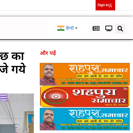
Sign in
हिन्दी
Edition
▼
ुछ का
और पढ़ें
जे गये