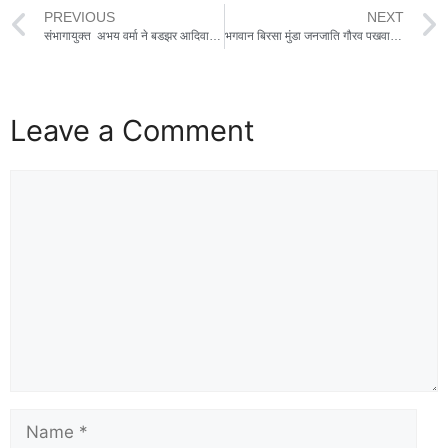
PREVIOUS
NEXT
संभागायुक्त अभय वर्मा ने बडझर आदिवासी बालक आश्रम का किया औचक निरीक्षण,मूलभूत सुविधाओं के संबंध में उपस्थित बच्चों से की चर्चा
भगवान बिरसा मुंडा जनजाति गौरव पखवाड़ा समारोह मनाया गया ,विभिन्न कार्यक्रमो का किया गया आयोजन
Leave a Comment