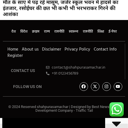
मौत के साए में पढ़ रहे मासूम, जर्जर स्कूल भवन में हादसे का
इंतजार, रसोईघर की छत भी कभी भी भरभराकर गिरने की
आशंका
देश
विदेश
क्राइम
राज्य
राजनीति
स्वास्थ्य
राजनीति
शिक्षा
ई-पेपर
Home
About us
Disclaimer
Privacy Policy
Contact Info
Register
contact@shahpurasamachar.in
CONTACT US
+91 0123456789
FOLLOW US ON
© 2024 Reserved shahpurasamachar | Designed by
Best News Portal
Development Company
-
Traffic Tail