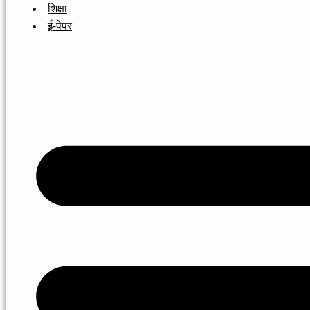
शिक्षा
ई-पेपर