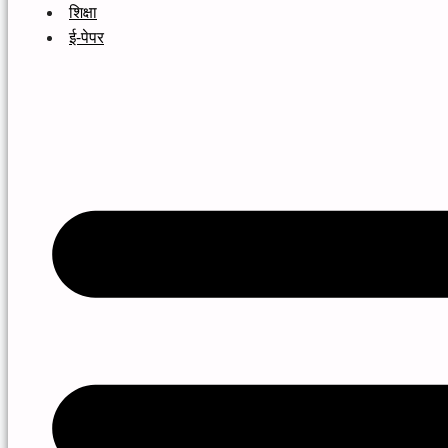
शिक्षा
ई-पेपर